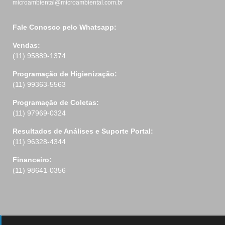
microambiental@microambiental.com.br
Fale Conosco pelo Whatsapp:
Vendas:
(11) 95889-1374
Programação de Higienização:
(11) 99363-5563
Programação de Coletas:
(11) 97969-0324
Resultados de Análises e Suporte Portal:
(11) 96328-4344
Financeiro:
(11) 98641-0356