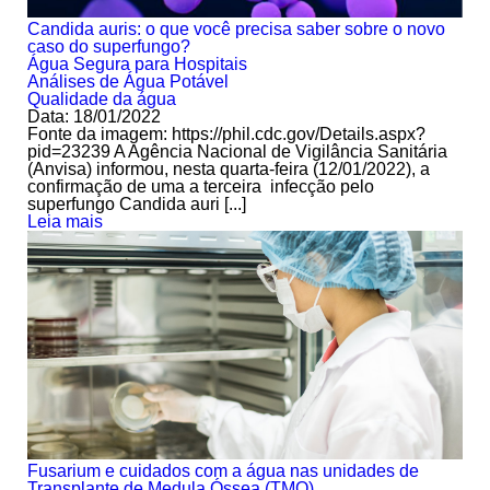
Candida auris: o que você precisa saber sobre o novo
caso do superfungo?
Água Segura para Hospitais
Análises de Água Potável
Qualidade da água
Data: 18/01/2022
Fonte da imagem: https://phil.cdc.gov/Details.aspx?
pid=23239 A Agência Nacional de Vigilância Sanitária
(Anvisa) informou, nesta quarta-feira (12/01/2022), a
confirmação de uma a terceira infecção pelo
superfungo Candida auri [...]
Leia mais
Fusarium e cuidados com a água nas unidades de
Transplante de Medula Óssea (TMO)