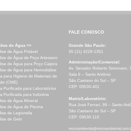
FALE CONOSCO
lise de Água >>
Grande São Paulo:
lise de Água Potável
55 (11) 4228-1351
lise de Água de Poço Artesiano
Administração/Comercial:
lise de Água para Poço Caipira
Av. Senador Roberto Simonsen, 
lise de Água para Hemodiálise
Sala 6 – Santo Antônio
a para Higiene de Materiais de
São Caetano do Sul – SP
de (CME)
CEP: 09530-401
a Purificada para Laboratórios
a Purificada para Indústria
Matriz/Laboratório:
lise de Água Mineral
Rua José Ferrari, 99 – Santo Ant
lise de Água de Piscina
São Caetano do Sul – SP
lise de Legionella
CEP: 09530-110
lise de Gelo
microambiental@microambiental.com.