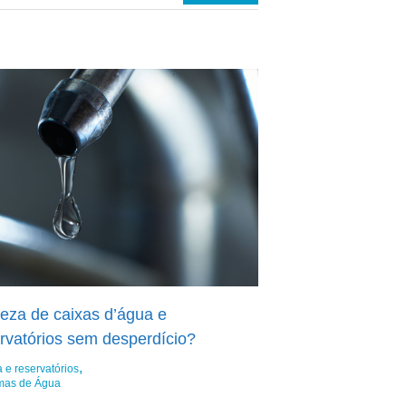
peza de caixas d’água e
ervatórios sem desperdício?
 e reservatórios
emas de Água