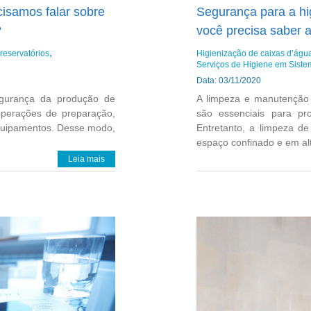
cisamos falar sobre
Segurança para a hig
?
você precisa saber a
reservatórios
Higienização de caixas d’água
Serviços de Higiene em Sist
Data: 03/11/2020
gurança da produção de
A limpeza e manutenção 
operações de preparação,
são essenciais para pr
quipamentos. Desse modo,
Entretanto, a limpeza d
espaço confinado e em altu
Leia mais