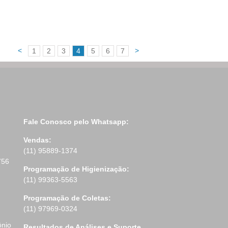
<
>
1
2
3
4
5
6
7
Fale Conosco pelo Whatsapp:
Vendas:
(11) 95889-1374
756
Programação de Higienização:
(11) 99363-5563
Programação de Coletas:
(11) 97969-0324
ônio
Resultados de Análises e Suporte