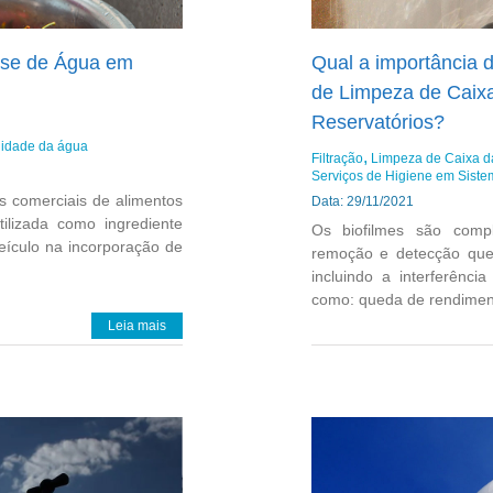
lise de Água em
Qual a importância 
de Limpeza de Caixa
Reservatórios?
idade da água
Filtração
Limpeza de Caixa 
Serviços de Higiene em Sist
s comerciais de alimentos
Data: 29/11/2021
ilizada como ingrediente
Os biofilmes são compl
eículo na incorporação de
remoção e detecção que
incluindo a interferência
como: queda de rendimento
Leia mais