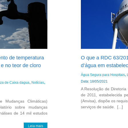
nto de temperatura
O que a RDC 63/2011
 e no teor de cloro
d’água em estabele
Água Segura para Hospitais
Data: 18/05/2021
za de Caixa dagua
Notícias
A Resolução de Diretori
de 2011, estabelecida pe
(Anvisa), dispõe os requi
re Mudanças Climáticas)
serviços de saúde. [...]
elatório sobre mudanças
 análises de 14 mil estudos
Leia mais