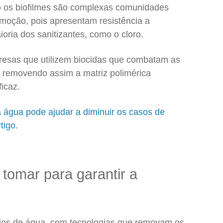
o os biofilmes são complexas comunidades
emoção, pois apresentam resistência a
oria dos sanitizantes, como o cloro.
presas que utilizem biocidas que combatam as
, removendo assim a matriz polimérica
ficaz.
 água pode ajudar a diminuir os casos de
tigo
.
tomar para garantir a
rios de água, com tecnologias que removam os