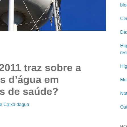
blo
Cer
Des
Hig
res
2011 traz sobre a
Hig
as d’água em
Mon
s de saúde?
Not
e Caixa dagua
Out
PO