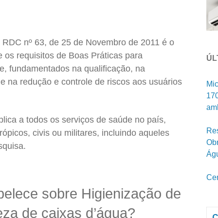
– RDC nº 63, de 25 de Novembro de 2011 é o
 os requisitos de Boas Práticas para
ÚL
e, fundamentados na qualificação, na
 na redução e controle de riscos aos usuários
Mic
170
amb
plica a todos os serviços de saúde no país,
Res
rópicos, civis ou militares, incluindo aqueles
Obr
squisa.
Ág
Cen
elece sobre Higienização de
eza de caixas d’água?