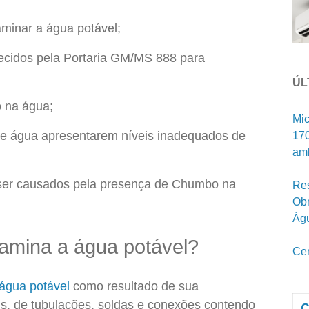
inar a água potável;
lecidos pela Portaria GM/MS 888 para
ÚL
 na água;
Mic
 de água apresentarem níveis inadequados de
170
amb
er causados pela presença de Chumbo na
Res
Obr
Ág
mina a água potável?
Cen
água potável
como resultado de sua
ais, de tubulações, soldas e conexões contendo