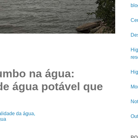
blo
Cer
Des
Hig
res
umbo na água:
Hig
de água potável que
Mon
Not
lidade da água
Out
gua
PO