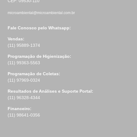
CEP: 09530-110
microambiental@microambiental.com.br
Fale Conosco pelo Whatsapp:
Vendas:
(11) 95889-1374
Programação de Higienização:
(11) 99363-5563
Programação de Coletas:
(11) 97969-0324
Resultados de Análises e Suporte Portal:
(11) 96328-4344
Financeiro:
(11) 98641-0356