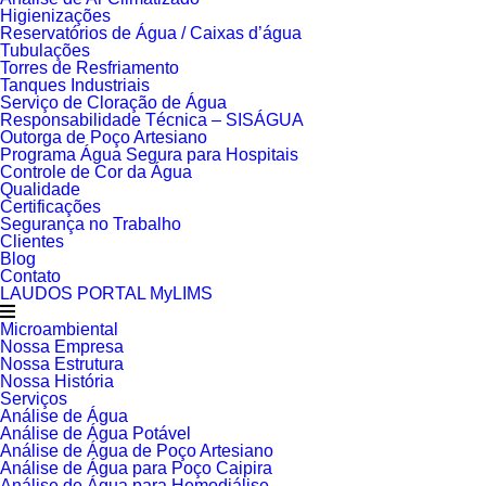
Higienizações
Reservatórios de Água / Caixas d’água
Tubulações
Torres de Resfriamento
Tanques Industriais
Serviço de Cloração de Água
Responsabilidade Técnica – SISÁGUA
Outorga de Poço Artesiano
Programa Água Segura para Hospitais
Controle de Cor da Água
Qualidade
Certificações
Segurança no Trabalho
Clientes
Blog
Contato
LAUDOS PORTAL MyLIMS
Microambiental
Nossa Empresa
Nossa Estrutura
Nossa História
Serviços
Análise de Água
Análise de Água Potável
Análise de Água de Poço Artesiano
Análise de Água para Poço Caipira
Análise de Água para Hemodiálise