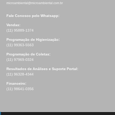
microambiental@microambiental.com.br
Fale Conosco pelo Whatsapp:
Vendas:
(11) 95889-1374
Programação de Higienização:
(11) 99363-5563
Programação de Coletas:
(11) 97969-0324
Resultados de Análises e Suporte Portal:
(11) 96328-4344
Financeiro:
(11) 98641-0356