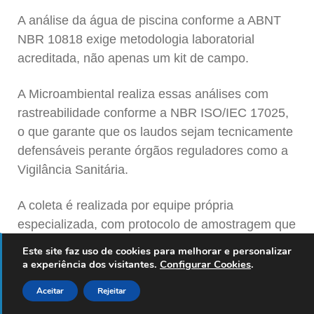
A análise da água de piscina conforme a ABNT
NBR 10818 exige metodologia laboratorial
acreditada, não apenas um kit de campo.
A Microambiental realiza essas análises com
rastreabilidade conforme a NBR ISO/IEC 17025,
o que garante que os laudos sejam tecnicamente
defensáveis perante órgãos reguladores como a
Vigilância Sanitária.
A coleta é realizada por equipe própria
especializada, com protocolo de amostragem que
evita contaminações externas. Um detalhe crítico
Este site faz uso de cookies para melhorar e personalizar
para resultados microbiológicos confiáveis.
a experiência dos visitantes.
Configurar Cookies
.
Aceitar
Rejeitar
Após o laudo, o suporte técnico orienta o