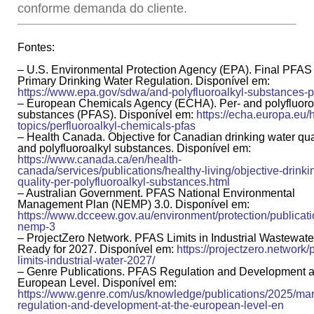
conforme demanda do cliente.
Fontes:
– U.S. Environmental Protection Agency (EPA). Final PFAS
Primary Drinking Water Regulation. Disponível em:
https://www.epa.gov/sdwa/and-polyfluoroalkyl-substances-p
– European Chemicals Agency (ECHA). Per- and polyfluoro
substances (PFAS). Disponível em:
https://echa.europa.eu/h
topics/perfluoroalkyl-chemicals-pfas
– Health Canada. Objective for Canadian drinking water qual
and polyfluoroalkyl substances. Disponível em:
https://www.canada.ca/en/health-
canada/services/publications/healthy-living/objective-drinki
quality-per-polyfluoroalkyl-substances.html
– Australian Government. PFAS National Environmental
Management Plan (NEMP) 3.0. Disponível em:
https://www.dcceew.gov.au/environment/protection/publicati
nemp-3
– ProjectZero Network. PFAS Limits in Industrial Wastewate
Ready for 2027. Disponível em:
https://projectzero.network/
limits-industrial-water-2027/
– Genre Publications. PFAS Regulation and Development a
European Level. Disponível em:
https://www.genre.com/us/knowledge/publications/2025/mar
regulation-and-development-at-the-european-level-en