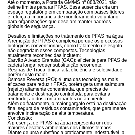
Até o momento,
a Portaria GM/MS nº 888/2021 não
define limites para as PFAS
.
Essa ausência cria um
espaço regulatório em comparação com países líderes
e reforça a importância de monitoramento voluntário
para organizações que desejam manter padrões
globais de segurança.
Desafios e limitações no tratamento de PFAS na água
A remoção de PFAS é complexa porque os processos
biológicos convencionais, como tratamento de esgoto,
não degradam esses compostos. Tecnologias
atualmente reconhecidas incluem:
Carvão Ativado Granular
(GAC):
eficiente para PFAS de
cadeia longa; requer substituição recorrente.
Resinas de Troca Iônica:
alta eficiência e seletividade,
porém custo maior.
Osmose Reversa (RO):
é uma das tecnologias mais
eficazes para reduzir PFAS, porém gera uma salmoura
(rejeito) altamente concentrada, que precisa de
tratamento e destinação controlada para evitar a
reintrodução dos contaminantes no ambiente.
Além do tratamento, o maior gargalo está na destinação
final segura de resíduos contaminados, que geralmente
envolve incineração de alta temperatura.
Conclusão:
A presença de PFAS na água representa um dos
maiores desafios ambientais dos últimos tempos.
Diante de uma substância praticamente indestrutível, a