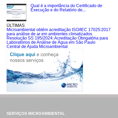
Qual é a importância do Certificado de
Execução e do Relatório de...
ÚLTIMAS
Microambiental obtém acreditação ISO/IEC 17025:2017
para análise de ar em ambientes climatizados
Resolução SS 195/2024: Acreditação Obrigatória para
Laboratórios de Análise de Água em São Paulo
Central de Ajuda Microambiental
SERVIÇOS MICROAMBIENTAL