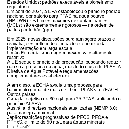
Estados Unidos: padrões executáveis e pioneirismo
regulatório
Em abril de 2024, a EPA estabeleceu o primeiro padrão
nacional obrigatório para PFAS na água potável
(NPDWR). Os limites máximos de contaminantes
(MCLs) são extremamente rigorosos — na ordem de
partes por trilhão (ppt):
Em 2025, novas discussões surgiram sobre prazos e
reavaliações, refletindo o impacto econômico da
implementação em larga escala.
União Europeia: abordagem preventiva e altamente
restritiva
A UE segue o princípio da precaução, buscando reduzir
não só a presença na água, mas todo o uso de PFAS. A
Diretiva de Água Potável e regulamentações
complementares estabelecem:
Além disso, a ECHA avalia uma proposta para
banimento global de mais de 10 mil PFAS via REACH.
Outros países
Canadá:
objetivo de 30 ng/L para 25 PFAS, aplicando o
princípio ALARA.
Austrália:
diretrizes nacionais atualizadas (NEMP 3.0)
para manejo ambiental.
Japão:
restrições progressivas de PFOS, PFOA e
PFHxS, e limite de 50 ng/L para águas minerais.
E o Brasil?