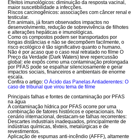
Efeitos imunológicos:
diminuição da resposta vacinal,
maior suscetibilidade a infecções.
Riscos carcinogênicos:
associações com câncer renal e
testicular.
Em animais, já foram observados impactos no
desenvolvimento, redução de sobrevivência de filhotes
e alterações hepáticas e imunológicas.
Como os compostos podem ser transportados por
longas distâncias e não se decompõem facilmente, o
risco ecológico é tão significativo quanto o humano.
Não é por acaso que
o caso real retratado no filme O
Preço da Verdade (Dark Waters)
teve repercussão
global: ele expôs como uma contaminação prolongada
por PFAS pode se espalhar silenciosamente e gerar
impactos sociais, financeiros e ambientais de enorme
escala.
Confira o artigo:
O Ácido das Panelas Antiaderentes: O
caso de tribunal que virou tema de filme
Principais falhas e fontes de contaminação por PFAS
na água
A contaminação hídrica por PFAS ocorre por uma
combinação de fatores históricos e operacionais. No
cenário internacional, destacam-se falhas recorrentes:
Descartes industriais inadequados,
principalmente de
indústrias químicas, têxteis, metalúrgicas e de
revestimentos.
Aplicação de espumas anti-incêndio (AFFF)
, altamente