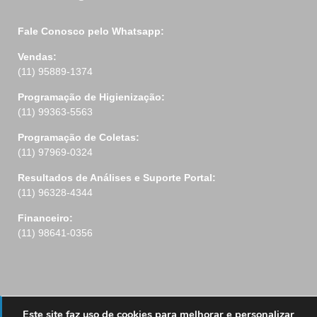
Fale Conosco pelo Whatsapp:
Vendas:
(11) 95889-1374
Programação de Higienização:
(11) 99363-5563
Programação de Coletas:
(11) 97969-0324
Resultados de Análises e Suporte Portal:
(11) 96328-4344
Financeiro:
(11) 98641-0356
Este site faz uso de cookies para melhorar e personalizar