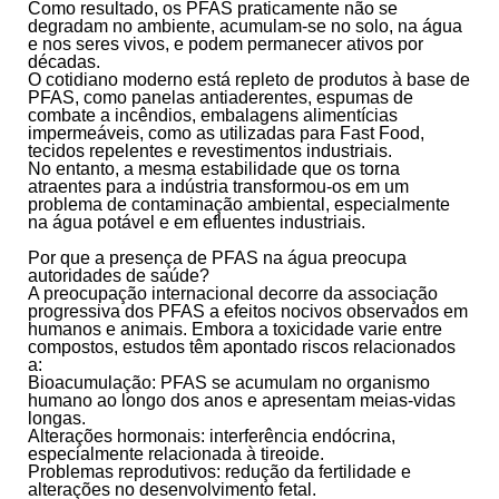
Como resultado, os
PFAS praticamente não se
degradam no ambiente
, acumulam-se no solo, na água
e nos seres vivos, e podem permanecer ativos por
décadas.
O cotidiano moderno está repleto de produtos à base de
PFAS, como panelas antiaderentes, espumas de
combate a incêndios, embalagens alimentícias
impermeáveis, como as utilizadas para Fast Food,
tecidos repelentes e revestimentos industriais.
No entanto, a mesma estabilidade que os torna
atraentes para a indústria transformou-os em um
problema de contaminação ambiental, especialmente
na água potável e em efluentes industriais.
Por que a presença de PFAS na água preocupa
autoridades de saúde?
A preocupação internacional decorre da associação
progressiva dos PFAS a efeitos nocivos observados em
humanos e animais. Embora a toxicidade varie entre
compostos, estudos têm apontado riscos relacionados
a:
Bioacumulação:
PFAS se acumulam no organismo
humano ao longo dos anos e apresentam meias-vidas
longas.
Alterações hormonais:
interferência endócrina,
especialmente relacionada à tireoide.
Problemas reprodutivos:
redução da fertilidade e
alterações no desenvolvimento fetal.