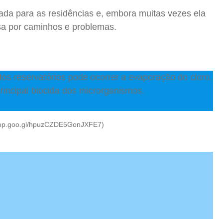
tada para as residências e, embora muitas vezes ela
sa por caminhos e problemas.
os reservatórios pode ocorrer a evaporação do cloro,
rincipal biocida dos microrganismos.
.app.goo.gl/hpuzCZDE5GonJXFE7)