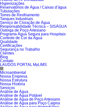
Higienizações
Reservatórios de Água / Caixas d’água
Tubulações
Torres de Resfriamento
Tanques Industriais
Serviço de Cloração de Água
Responsabilidade Técnica – SISÁGUA
Outorga de Poço Artesiano
Programa Água Segura para Hospitais
Controle de Cor da Água
Qualidade
Certificações
Segurança no Trabalho
Clientes
Blog
Contato
LAUDOS PORTAL MyLIMS
Microambiental
Nossa Empresa
Nossa Estrutura
Nossa História
Serviços
Análise de Água
Análise de Água Potável
Análise de Água de Poço Artesiano
Análise de Água para Poço Caipira
Análise de Água para Hemodiálise