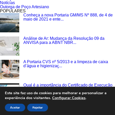
Notícias
Outorga de Poço Artesiano
POPULARES
Conheça a nova Portaria GM/MS Nº 888, de 4 de
maio de 2021 e ente...
Análise de Ar: Mudança da Resolução 09 da
ANVISA para a ABNT NBR...
A Portaria CVS nº 5/2013 e a limpeza de caixa
d’água e higienizaç...
Qual é a importância do Certificado de Execução
e do Relatório de...
Este site faz uso de cookies para melhorar e personalizar a
experiência dos visitantes.
Configurar Cookies
.
Aceitar
Rejeitar
ABNT NBR 14679: Higienização de Sistemas de
Ar-Condicionado