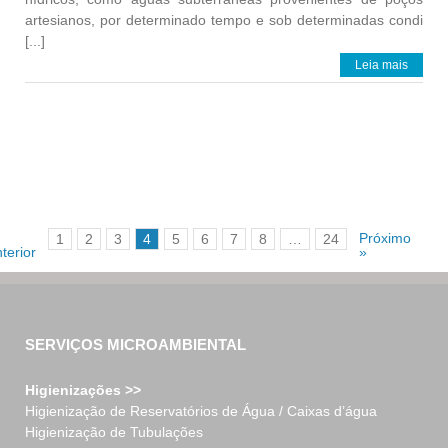
artesianos, por determinado tempo e sob determinadas condi
[...]
Leia mais
Próximo
1
2
3
4
5
6
7
8
…
24
terior
»
SERVIÇOS MICROAMBIENTAL
Higienizações >>
Higienização de Reservatórios de Água / Caixas d’água
Higienização de Tubulações