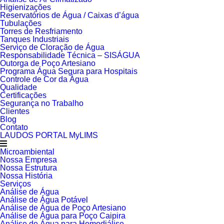
Higienizações
Reservatórios de Água / Caixas d’água
Tubulações
Torres de Resfriamento
Tanques Industriais
Serviço de Cloração de Água
Responsabilidade Técnica – SISÁGUA
Outorga de Poço Artesiano
Programa Água Segura para Hospitais
Controle de Cor da Água
Qualidade
Certificações
Segurança no Trabalho
Clientes
Blog
Contato
LAUDOS PORTAL MyLIMS
Microambiental
Nossa Empresa
Nossa Estrutura
Nossa História
Serviços
Análise de Água
Análise de Água Potável
Análise de Água de Poço Artesiano
Análise de Água para Poço Caipira
Análise de Água para Hemodiálise