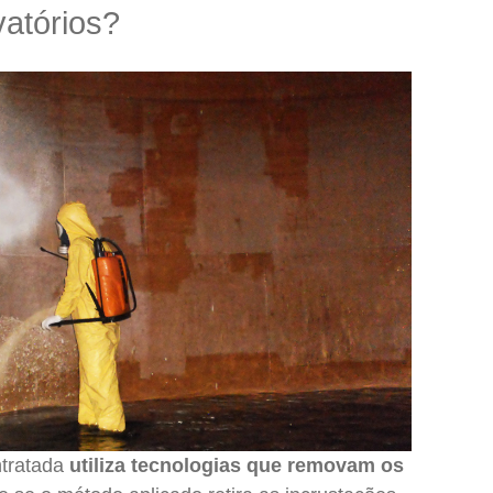
vatórios?
ntratada
utiliza tecnologias que removam os