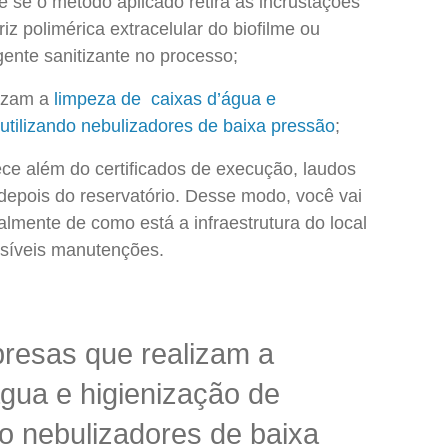
te se o método aplicado retira as incrustações
iz polimérica extracelular do biofilme ou
gente sanitizante no processo;
lizam a
limpeza de caixas d’água e
 utilizando nebulizadores de baixa pressão
;
ece além do certificados de execução, laudos
 depois do reservatório. Desse modo, você vai
lmente de como está a infraestrutura do local
ossíveis manutenções.
presas que realizam a
gua e higienização de
do nebulizadores de baixa