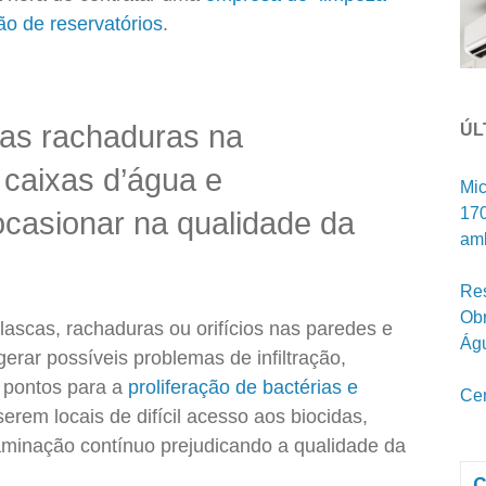
ão de reservatórios
.
as rachaduras na
ÚL
 caixas d’água e
Mic
170
ocasionar na qualidade da
amb
Res
Obr
ascas, rachaduras ou orifícios nas paredes e
Ág
erar possíveis problemas de infiltração,
s pontos para a
proliferação de bactérias e
Cen
serem locais de difícil acesso aos biocidas,
minação contínuo prejudicando a qualidade da