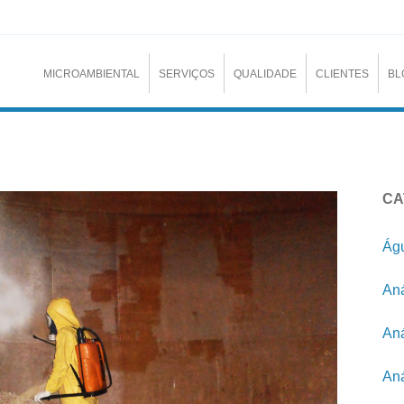
MICROAMBIENTAL
SERVIÇOS
QUALIDADE
CLIENTES
BL
CA
Águ
Aná
Aná
Aná