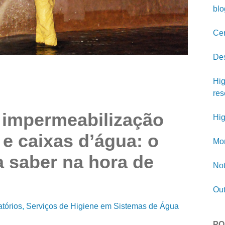
blo
Cer
Des
Hig
res
 impermeabilização
Hig
 e caixas d’água: o
Mon
a saber na hora de
Not
Out
tórios
Serviços de Higiene em Sistemas de Água
PO