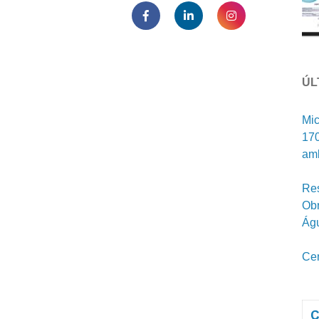
ÚL
Mic
170
amb
Res
Obr
Ág
Cen