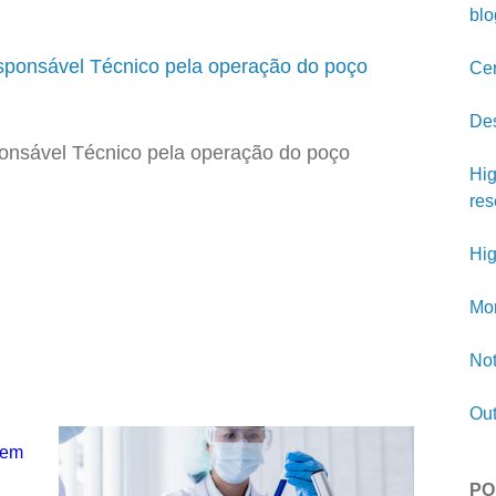
blo
Cer
Des
onsável Técnico pela operação do poço
Hig
res
Hig
Mon
Not
Out
PO