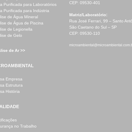
CEP: 09530-401
a Purificada para Laboratórios
a Purificada para Indústria
Matriz/Laboratório:
lise de Água Mineral
Rua José Ferrari, 99 – Santo Ant
lise de Água de Piscina
São Caetano do Sul – SP
lise de Legionella
CEP: 09530-110
lise de Gelo
microambiental@microambiental.com.
lise de Ar >>
CROAMBIENTAL
sa Empresa
sa Estrutura
sa História
ALIDADE
tificações
urança no Trabalho