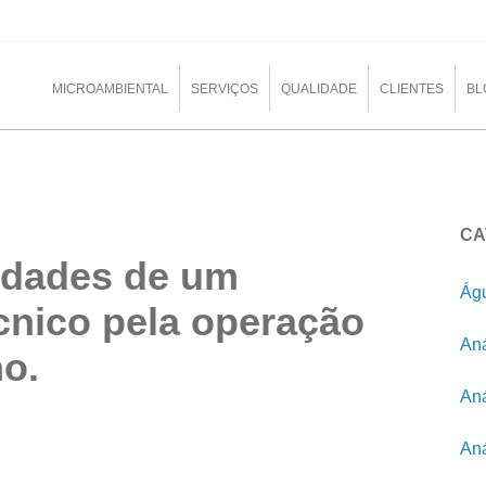
MICROAMBIENTAL
SERVIÇOS
QUALIDADE
CLIENTES
BL
CA
idades de um
Águ
nico pela operação
Aná
o.
Aná
Aná