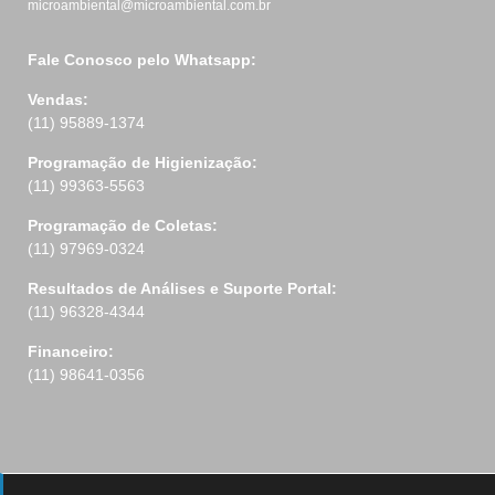
microambiental@microambiental.com.br
Fale Conosco pelo Whatsapp:
Vendas:
(11) 95889-1374
Programação de Higienização:
(11) 99363-5563
Programação de Coletas:
(11) 97969-0324
Resultados de Análises e Suporte Portal:
(11) 96328-4344
Financeiro:
(11) 98641-0356