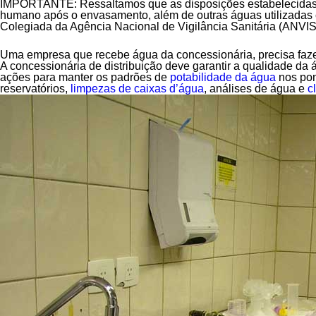
IMPORTANTE:
Ressaltamos que as disposições estabelecidas 
humano após o envasamento, além de outras águas utilizadas 
Colegiada da Agência Nacional de Vigilância Sanitária (ANVIS
Uma empresa que recebe água da concessionária, precisa faze
A concessionária de distribuição deve garantir a qualidade da
ações para manter os padrões de
potabilidade da água
nos pon
reservatórios,
limpezas de caixas d’água
, análises de água e
c