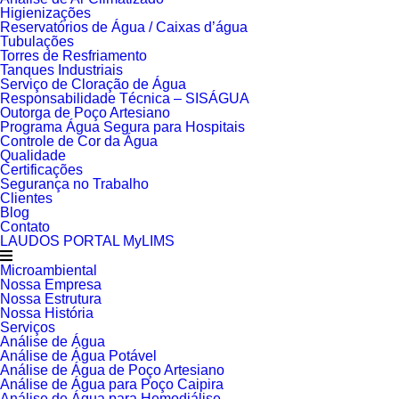
Higienizações
Reservatórios de Água / Caixas d’água
Tubulações
Torres de Resfriamento
Tanques Industriais
Serviço de Cloração de Água
Responsabilidade Técnica – SISÁGUA
Outorga de Poço Artesiano
Programa Água Segura para Hospitais
Controle de Cor da Água
Qualidade
Certificações
Segurança no Trabalho
Clientes
Blog
Contato
LAUDOS PORTAL MyLIMS
Microambiental
Nossa Empresa
Nossa Estrutura
Nossa História
Serviços
Análise de Água
Análise de Água Potável
Análise de Água de Poço Artesiano
Análise de Água para Poço Caipira
Análise de Água para Hemodiálise