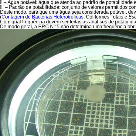
II – Água potável:
água que atenda ao padrão de potabilidade es
III – Padrão de potabilidade:
conjunto de valores permitidos co
Deste modo, para que uma água seja considerada potável, deve-
(
Contagem de Bactérias Heterotróficas
, Coliformes Totais e
Esc
Com qual frequência devem ser feitas as análises de potabili
De modo geral, a PRC Nº 5 não determina uma frequência obri