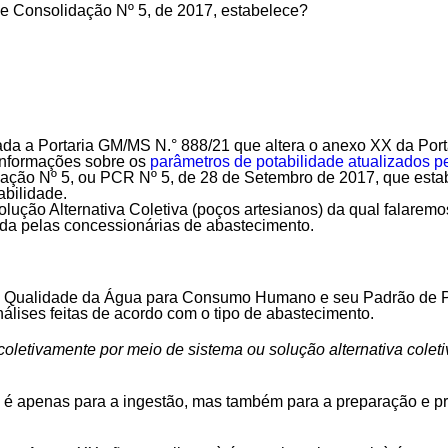
de Consolidação Nº 5, de 2017, estabelece?
cada a
Portaria GM/MS N.° 888/21
que altera o anexo XX da Port
informações sobre os
parâmetros de potabilidade atualizados p
dação Nº 5, ou PCR Nº 5, de 28 de Setembro de 2017, que estab
bilidade.
lução Alternativa Coletiva (poços artesianos) da qual falaremo
ida pelas concessionárias de abastecimento.
a Qualidade da Água para Consumo Humano e seu Padrão de Pot
nálises feitas de acordo com o tipo de abastecimento.
oletivamente por meio de sistema ou solução alternativa coleti
 apenas para a ingestão, mas também para a preparação e pr