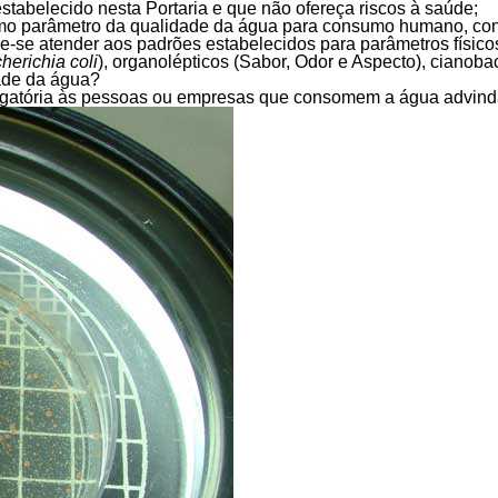
tabelecido nesta Portaria e que não ofereça riscos à saúde;
mo parâmetro da qualidade da água para consumo humano, conf
se atender aos padrões estabelecidos para parâmetros físicos 
herichia coli
), organolépticos (Sabor, Odor e Aspecto), cianobac
dade da água?
gatória às pessoas ou empresas que consomem a água advinda 