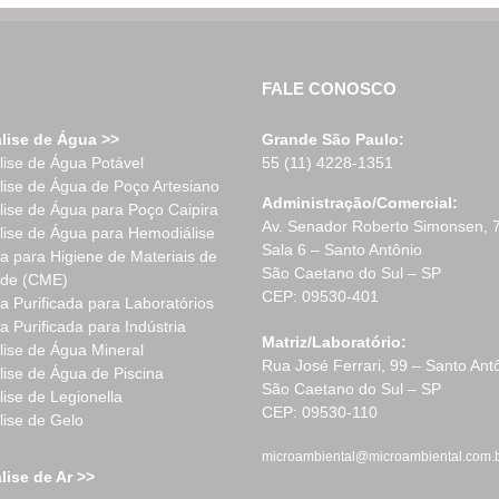
FALE CONOSCO
lise de Água >>
Grande São Paulo:
lise de Água Potável
55 (11) 4228-1351
lise de Água de Poço Artesiano
Administração/Comercial:
lise de Água para Poço Caipira
Av. Senador Roberto Simonsen, 
lise de Água para Hemodiálise
Sala 6 – Santo Antônio
a para Higiene de Materiais de
São Caetano do Sul – SP
de (CME)
CEP: 09530-401
a Purificada para Laboratórios
a Purificada para Indústria
Matriz/Laboratório:
lise de Água Mineral
Rua José Ferrari, 99 – Santo Ant
lise de Água de Piscina
São Caetano do Sul – SP
lise de Legionella
CEP: 09530-110
lise de Gelo
microambiental@microambiental.com.
lise de Ar >>