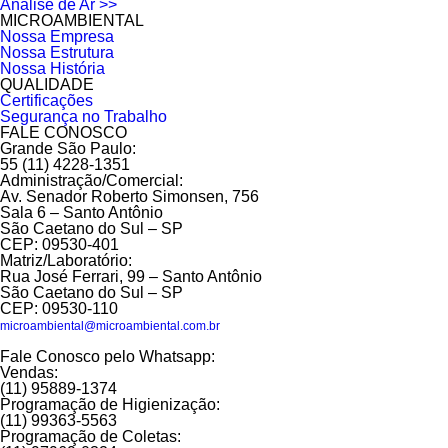
Análise de Ar >>
MICROAMBIENTAL
Nossa Empresa
Nossa Estrutura
Nossa História
QUALIDADE
Certificações
Segurança no Trabalho
FALE CONOSCO
Grande São Paulo:
55 (11) 4228-1351
Administração/Comercial:
Av. Senador Roberto Simonsen, 756
Sala 6 – Santo Antônio
São Caetano do Sul – SP
CEP: 09530-401
Matriz/Laboratório:
Rua José Ferrari, 99 – Santo Antônio
São Caetano do Sul – SP
CEP: 09530-110
microambiental@microambiental.com.br
Fale Conosco pelo Whatsapp:
Vendas:
(11) 95889-1374
Programação de Higienização:
(11) 99363-5563
Programação de Coletas: