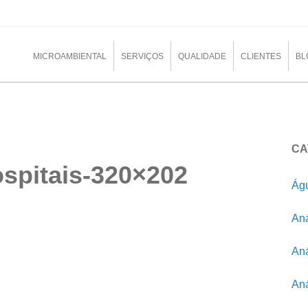
MICROAMBIENTAL
SERVIÇOS
QUALIDADE
CLIENTES
BL
CA
spitais-320×202
Águ
Aná
Aná
Aná