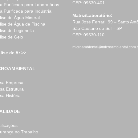
CEP: 09530-401
a Purificada para Laboratórios
a Purificada para Indústria
Matriz/Laboratório:
lise de Água Mineral
Rua José Ferrari, 99 – Santo Ant
lise de Água de Piscina
São Caetano do Sul – SP
lise de Legionella
CEP: 09530-110
lise de Gelo
microambiental@microambiental.com.
lise de Ar >>
CROAMBIENTAL
sa Empresa
sa Estrutura
sa História
ALIDADE
tificações
urança no Trabalho