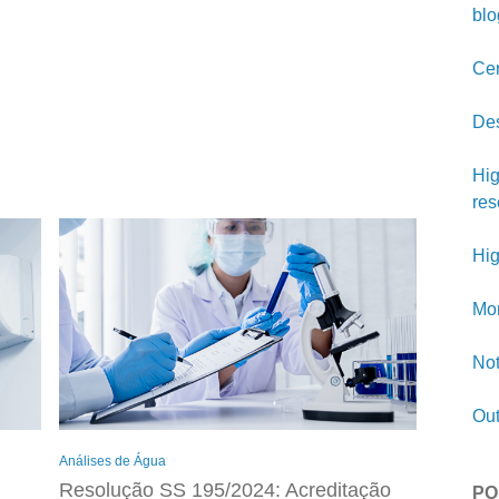
blo
Cer
Des
Hig
res
Hig
Mon
Not
Out
Análises de Água
Resolução SS 195/2024: Acreditação
PO