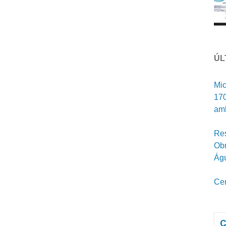
ÚL
Mic
170
amb
Res
Obr
Ág
Cen